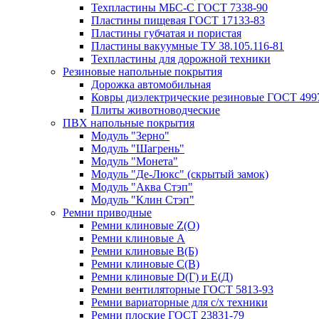
Техпластины МБС-С ГОСТ 7338-90
Пластины пищевая ГОСТ 17133-83
Пластины губчатая и пористая
Пластины вакуумные ТУ 38.105.116-81
Техпластины для дорожной техники
Резиновые напольные покрытия
Дорожка автомобильная
Ковры диэлектрические резиновые ГОСТ 499
Плиты животноводческие
ПВХ напольные покрытия
Модуль "Зерно"
Модуль "Шагрень"
Модуль "Монета"
Модуль "Де-Люкс" (скрытый замок)
Модуль "Аква Стэп"
Модуль "Клин Стэп"
Ремни приводные
Ремни клиновые Z(О)
Ремни клиновые А
Ремни клиновые В(Б)
Ремни клиновые С(В)
Ремни клиновые D(Г) и Е(Д)
Ремни вентиляторные ГОСТ 5813-93
Ремни вариаторные для с/х техники
Ремни плоские ГОСТ 23831-79