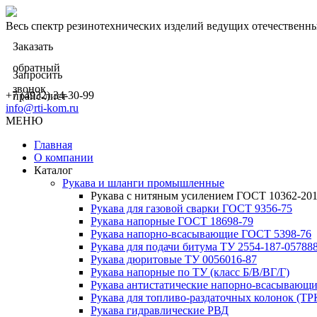
Весь спектр резинотехнических изделий ведущих отечественн
Заказать
обратный
Запросить
звонок
+7 (4932) 34-30-99
прайс-лист
info@rti-kom.ru
МЕНЮ
Главная
О компании
Каталог
Рукава и шланги промышленные
Рукава с нитяным усилением ГОСТ 10362-20
Рукава для газовой сварки ГОСТ 9356-75
Рукава напорные ГОСТ 18698-79
Рукава нaпорно-всасывающие ГОСТ 5398-76
Рукава для подачи битума ТУ 2554-187-05788
Рукава дюритовые ТУ 0056016-87
Рукава напорные по ТУ (класс Б/В/ВГ/Г)
Рукава антистатические напорно-всасывающи
Рукава для топливо-раздаточных колонок (ТР
Рукава гидравлические РВД