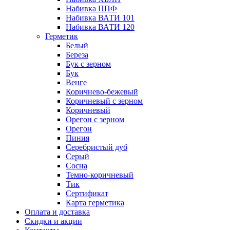
Набивка ППФ
Набивка ВАТИ 101
Набивка ВАТИ 120
Герметик
Белый
Береза
Бук с зерном
Бук
Венге
Коричнево-бежевый
Коричневый с зерном
Коричневый
Орегон с зерном
Орегон
Пиния
Серебристый дуб
Серый
Сосна
Темно-коричневый
Тик
Сертификат
Карта герметика
Оплата и доставка
Cкидки и акции