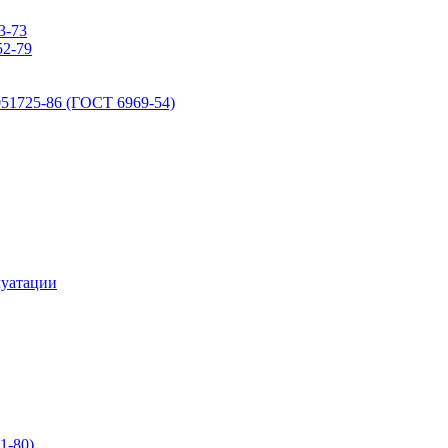
3-73
2-79
51725-86 (ГОСТ 6969-54)
луатации
1-80)