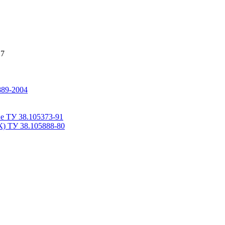
17
889-2004
е ТУ 38.105373-91
К) ТУ 38.105888-80