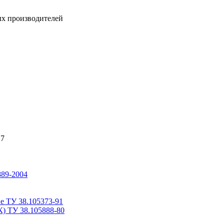
ых производителей
17
889-2004
е ТУ 38.105373-91
К) ТУ 38.105888-80