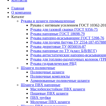
Контакты
Главная
О компании
Каталог
Рукава и шланги промышленные
Рукава с нитяным усилением ГОСТ 10362-20
Рукава для газовой сварки ГОСТ 9356-75
Рукава напорные ГОСТ 18698-79
Рукава нaпорно-всасывающие ГОСТ 5398-76
Рукава для подачи битума ТУ 2554-187-05788
Рукава дюритовые ТУ 0056016-87
Рукава напорные по ТУ (класс Б/В/ВГ/Г)
Рукава антистатические напорно-всасывающи
Рукава для топливо-раздаточных колонок (ТР
Рукава гидравлические РВД
Шланги поливочные
Поливочные шланги
Поливочные комплекты
Армированные поливочные шланги
Шланги ПВХ напорные
Маслобензостойкие ПВХ шланги
Пищевые ПВХ шланги
ПВХ трубки
Молочные ПВХ шланги