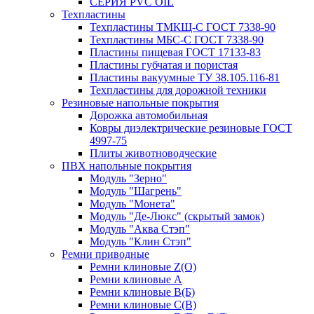
СЕРИЯ PVC OIL
Техпластины
Техпластины ТМКЩ-С ГОСТ 7338-90
Техпластины МБС-С ГОСТ 7338-90
Пластины пищевая ГОСТ 17133-83
Пластины губчатая и пористая
Пластины вакуумные ТУ 38.105.116-81
Техпластины для дорожной техники
Резиновые напольные покрытия
Дорожка автомобильная
Ковры диэлектрические резиновые ГОСТ
4997-75
Плиты животноводческие
ПВХ напольные покрытия
Модуль "Зерно"
Модуль "Шагрень"
Модуль "Монета"
Модуль "Де-Люкс" (скрытый замок)
Модуль "Аква Стэп"
Модуль "Клин Стэп"
Ремни приводные
Ремни клиновые Z(О)
Ремни клиновые А
Ремни клиновые В(Б)
Ремни клиновые С(В)