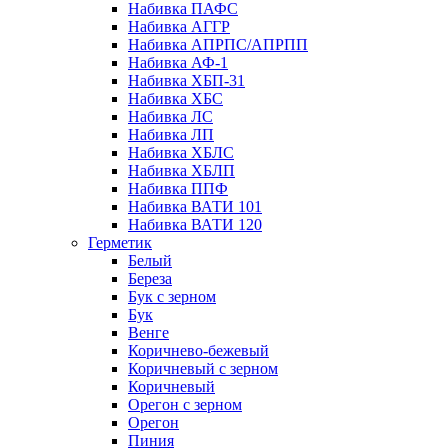
Набивка ПАФС
Набивка АГГР
Набивка АПРПС/АПРПП
Набивка АФ-1
Набивка ХБП-31
Набивка ХБС
Набивка ЛС
Набивка ЛП
Набивка ХБЛС
Набивка ХБЛП
Набивка ППФ
Набивка ВАТИ 101
Набивка ВАТИ 120
Герметик
Белый
Береза
Бук с зерном
Бук
Венге
Коричнево-бежевый
Коричневый с зерном
Коричневый
Орегон с зерном
Орегон
Пиния