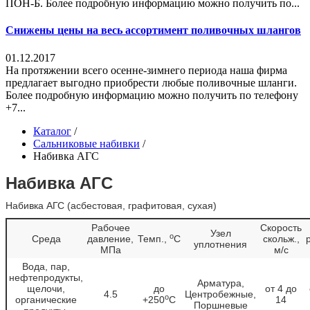
ПОН-Б. Более подробную информацию можно получить по...
Снижены цены на весь ассортимент поливочных шлангов
01.12.2017
На протяжении всего осенне-зимнего периода наша фирма
предлагает выгодно приобрести любые поливочные шланги.
Более подробную информацию можно получить по телефону
+7...
Каталог
/
Сальниковые набивки
/
Набивка АГС
Набивка АГС
Набивка АГС (асбестовая, графитовая, сухая)
Рабочее
Скорость
Узел
о
Среда
давление,
Темп.,
C
скольж.,
уплотнения
МПа
м/с
Вода, пар,
нефтепродукты,
Арматура,
щелочи,
до
от 4 до
4.5
Центробежные,
о
органические
+250
С
14
Поршневые