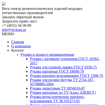
Весь спектр резинотехнических изделий ведущих
отечественных производителей
Заказать обратный звонок
Запросить прайс-лист
+7 (4932) 34-30-99
info@rti-kom.ru
МЕНЮ
Главная
О компании
Каталог
Рукава и шланги промышленные
Рукава с нитяным усилением ГОСТ 10362-
2017
Рукава для газовой сварки ГОСТ 9356-75
Рукава напорные ГОСТ 18698-79
Рукава нaпорно-всасывающие ГОСТ 5398-76
Рукава для подачи битума ТУ 2554-187-
05788889-2004
Рукава дюритовые ТУ 0056016-87
Рукава напорные по ТУ (класс Б/В/ВГ/Г)
Рукава антистатические напорно-
всасывающие ТУ 38.105373-91