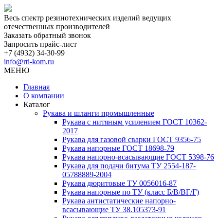
Весь спектр резинотехнических изделий ведущих
отечественных производителей
Заказать обратный звонок
Запросить прайс-лист
+7 (4932) 34-30-99
info@rti-kom.ru
МЕНЮ
Главная
О компании
Каталог
Рукава и шланги промышленные
Рукава с нитяным усилением ГОСТ 10362-
2017
Рукава для газовой сварки ГОСТ 9356-75
Рукава напорные ГОСТ 18698-79
Рукава нaпорно-всасывающие ГОСТ 5398-76
Рукава для подачи битума ТУ 2554-187-
05788889-2004
Рукава дюритовые ТУ 0056016-87
Рукава напорные по ТУ (класс Б/В/ВГ/Г)
Рукава антистатические напорно-
всасывающие ТУ 38.105373-91