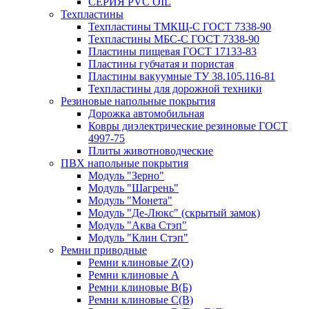
СЕРИЯ PVC OIL
Техпластины
Техпластины ТМКЩ-С ГОСТ 7338-90
Техпластины МБС-С ГОСТ 7338-90
Пластины пищевая ГОСТ 17133-83
Пластины губчатая и пористая
Пластины вакуумные ТУ 38.105.116-81
Техпластины для дорожной техники
Резиновые напольные покрытия
Дорожка автомобильная
Ковры диэлектрические резиновые ГОСТ
4997-75
Плиты животноводческие
ПВХ напольные покрытия
Модуль "Зерно"
Модуль "Шагрень"
Модуль "Монета"
Модуль "Де-Люкс" (скрытый замок)
Модуль "Аква Стэп"
Модуль "Клин Стэп"
Ремни приводные
Ремни клиновые Z(О)
Ремни клиновые А
Ремни клиновые В(Б)
Ремни клиновые С(В)