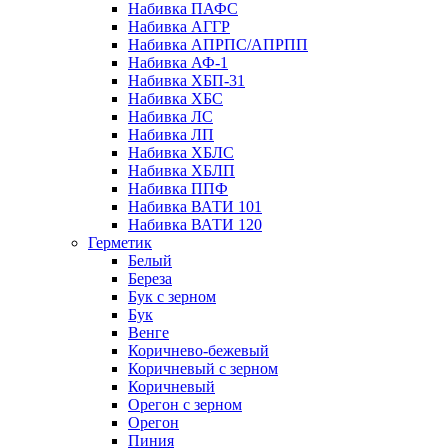
Набивка ПАФС
Набивка АГГР
Набивка АПРПС/АПРПП
Набивка АФ-1
Набивка ХБП-31
Набивка ХБС
Набивка ЛС
Набивка ЛП
Набивка ХБЛС
Набивка ХБЛП
Набивка ППФ
Набивка ВАТИ 101
Набивка ВАТИ 120
Герметик
Белый
Береза
Бук с зерном
Бук
Венге
Коричнево-бежевый
Коричневый с зерном
Коричневый
Орегон с зерном
Орегон
Пиния