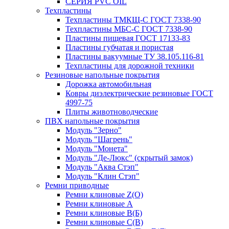
СЕРИЯ PVC OIL
Техпластины
Техпластины ТМКЩ-С ГОСТ 7338-90
Техпластины МБС-С ГОСТ 7338-90
Пластины пищевая ГОСТ 17133-83
Пластины губчатая и пористая
Пластины вакуумные ТУ 38.105.116-81
Техпластины для дорожной техники
Резиновые напольные покрытия
Дорожка автомобильная
Ковры диэлектрические резиновые ГОСТ
4997-75
Плиты животноводческие
ПВХ напольные покрытия
Модуль "Зерно"
Модуль "Шагрень"
Модуль "Монета"
Модуль "Де-Люкс" (скрытый замок)
Модуль "Аква Стэп"
Модуль "Клин Стэп"
Ремни приводные
Ремни клиновые Z(О)
Ремни клиновые А
Ремни клиновые В(Б)
Ремни клиновые С(В)