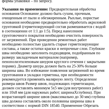
формы упаковки – по запросу.
Указания по применению:
Предварительная обработка
основания Основание должно быть сухим, прочным,
очищенным от пыли и обезжиренным. Рыхлые, пористые
основания необходимо предварительно обработать акриловой
грунтовкой (герметизирующий состав размешивается с водой
в соотношении от 1:1 до 1:5). Перед нанесением
грунтовочного покрытия необходимо очистить поверхность
от загрязнений. При проведении ремонтных работ
необходимо полностью удалить старые герметизирующие
составы, а также остатки краски и непрочные слои. Глубокие
швы необходимо заполнить подходящим, подобранным по
размеру закладочным материалом (например,
пенополиэтиленовым шнуром круглого сечения с закрытыми
порами). Диаметр шнура должен быть на 25-30% больше
ширины шва. Во избежание появления загрязнений во время
грунтования и укладки герметика, при необходимости
рекомендуется применять малярную ленту. Определение
размера швов Размер швов, подлежащих герметизации,
должен составлять минимум 5х5 мм (для внутренних работ)
или 10х8 мм (для наружных работ; ширинаХглубина). При
возрастающей ширине швов (максимально до 30 мм) глубина
шва должна составлять около половины ширины шва в
соответствии с нормой DIN 18540. Применение Обрезать