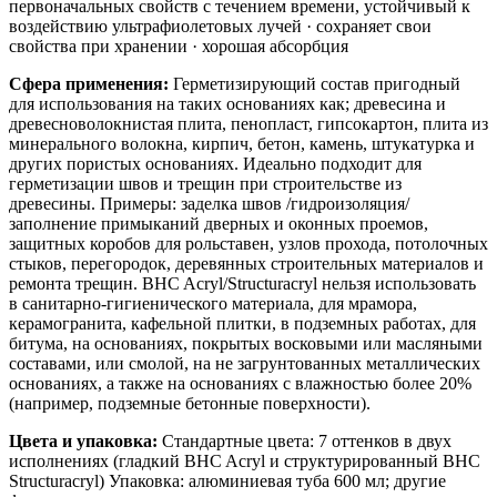
первоначальных свойств с течением времени, устойчивый к
воздействию ультрафиолетовых лучей · сохраняет свои
свойства при хранении · хорошая абсорбция
Сфера применения:
Герметизирующий состав пригодный
для использования на таких основаниях как; древесина и
древесноволокнистая плита, пенопласт, гипсокартон, плита из
минерального волокна, кирпич, бетон, камень, штукатурка и
других пористых основаниях. Идеально подходит для
герметизации швов и трещин при строительстве из
древесины. Примеры: заделка швов /гидроизоляция/
заполнение примыканий дверных и оконных проемов,
защитных коробов для рольставен, узлов прохода, потолочных
стыков, перегородок, деревянных строительных материалов и
ремонта трещин. BHC Acryl/Structuracryl нельзя использовать
в санитарно-гигиенического материала, для мрамора,
керамогранита, кафельной плитки, в подземных работах, для
битума, на основаниях, покрытых восковыми или масляными
составами, или смолой, на не загрунтованных металлических
основаниях, а также на основаниях с влажностью более 20%
(например, подземные бетонные поверхности).
Цвета и упаковка:
Стандартные цвета: 7 оттенков в двух
исполнениях (гладкий BHC Acryl и структурированный BHC
Structuracryl) Упаковка: алюминиевая туба 600 мл; другие