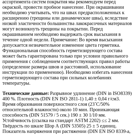
ассортимента систем покрытия мы рекомендуем перед
окраской, провести пробное нанесение. При окрашивании
необходимо учитывать, что на швах предрасположенных к
расширению (трещины или динамические швы), вследствие
низкой эластичности большинства лакокрасочных материалов
могут возникнуть трещины на покрытии. Перед
окрашиванием необходимо выдержать срок высыхания в
течение одной недели. Примечание: Во время высыхания
допускается незначительное изменение цвета герметика.
Функциональная способность герметизирующего состава
может быть гарантирована только при условии правильного
применения с соблюдением соответствующих правил работы
(определение размера швов и расстояний, использование
инструкции по применению). Необходимо избегать нанесения
герметизирующего состава при сильных колебаниях
температуры.
Технические данные:
Разрывное удлинение (DIN in ISO8339)
400 %. Плотность (DIN EN ISO 2811-1) 1,40 ± 0,04 г/см3.
Время образования поверхностного слоя (23˚С/50%
относительной влажности) около 10 мин. Проникающая
способность (DIN 51579 / 5 сек.) 190 ± 30 1/10 мм.
Устойчивость (ссылка на стандарт ASTM 2202) ≤≤ 2 мм.
Твёрдость по шкале Шор А (DIN 53505) 25 ± 5 единиц.
Показатель напряжения при растяжении (DIN EN ISO 8339-a,