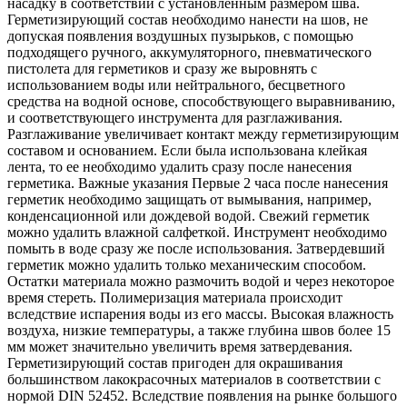
насадку в соответствии с установленным размером шва.
Герметизирующий состав необходимо нанести на шов, не
допуская появления воздушных пузырьков, с помощью
подходящего ручного, аккумуляторного, пневматического
пистолета для герметиков и сразу же выровнять с
использованием воды или нейтрального, бесцветного
средства на водной основе, способствующего выравниванию,
и соответствующего инструмента для разглаживания.
Разглаживание увеличивает контакт между герметизирующим
составом и основанием. Если была использована клейкая
лента, то ее необходимо удалить сразу после нанесения
герметика. Важные указания Первые 2 часа после нанесения
герметик необходимо защищать от вымывания, например,
конденсационной или дождевой водой. Свежий герметик
можно удалить влажной салфеткой. Инструмент необходимо
помыть в воде сразу же после использования. Затвердевший
герметик можно удалить только механическим способом.
Остатки материала можно размочить водой и через некоторое
время стереть. Полимеризация материала происходит
вследствие испарения воды из его массы. Высокая влажность
воздуха, низкие температуры, а также глубина швов более 15
мм может значительно увеличить время затвердевания.
Герметизирующий состав пригоден для окрашивания
большинством лакокрасочных материалов в соответствии с
нормой DIN 52452. Вследствие появления на рынке большого