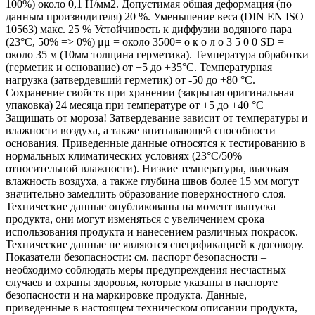
100%) около 0,1 Н/мм2. Допустимая общая деформация (по
данным производителя) 20 %. Уменьшение веса (DIN EN ISO
10563) макс. 25 % Устойчивость к диффузии водяного пара
(23°C, 50% => 0%) μμ = около 3500= о к о л о 3 5 0 0 SD =
около 35 м (10мм толщина герметика). Температура обработки
(герметик и основание) от +5 до +35°С. Температурная
нагрузка (затвердевший герметик) от -50 до +80 °С.
Сохранение свойств при хранении (закрытая оригинальная
упаковка) 24 месяца при температуре от +5 до +40 °С
Защищать от мороза! Затвердевание зависит от температуры и
влажности воздуха, а также впитывающей способности
основания. Приведенные данные относятся к тестированию в
нормальных климатических условиях (23°С/50%
относительной влажности). Низкие температуры, высокая
влажность воздуха, а также глубина швов более 15 мм могут
значительно замедлить образование поверхностного слоя.
Технические данные опубликованы на момент выпуска
продукта, они могут изменяться с увеличением срока
использования продукта и нанесением различных покрасок.
Технические данные не являются спецификацией к договору.
Показатели безопасности: см. паспорт безопасности –
необходимо соблюдать меры предупреждения несчастных
случаев и охраны здоровья, которые указаны в паспорте
безопасности и на маркировке продукта. Данные,
приведенные в настоящем техническом описании продукта,