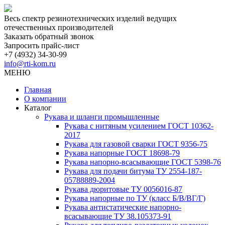
Весь спектр резинотехнических изделий ведущих
отечественных производителей
Заказать обратный звонок
Запросить прайс-лист
+7 (4932) 34-30-99
info@rti-kom.ru
МЕНЮ
Главная
О компании
Каталог
Рукава и шланги промышленные
Рукава с нитяным усилением ГОСТ 10362-
2017
Рукава для газовой сварки ГОСТ 9356-75
Рукава напорные ГОСТ 18698-79
Рукава нaпорно-всасывающие ГОСТ 5398-76
Рукава для подачи битума ТУ 2554-187-
05788889-2004
Рукава дюритовые ТУ 0056016-87
Рукава напорные по ТУ (класс Б/В/ВГ/Г)
Рукава антистатические напорно-
всасывающие ТУ 38.105373-91