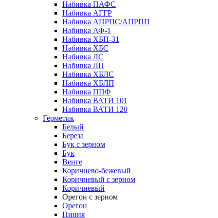
Набивка ПАФС
Набивка АГГР
Набивка АПРПС/АПРПП
Набивка АФ-1
Набивка ХБП-31
Набивка ХБС
Набивка ЛС
Набивка ЛП
Набивка ХБЛС
Набивка ХБЛП
Набивка ППФ
Набивка ВАТИ 101
Набивка ВАТИ 120
Герметик
Белый
Береза
Бук с зерном
Бук
Венге
Коричнево-бежевый
Коричневый с зерном
Коричневый
Орегон с зерном
Орегон
Пиния