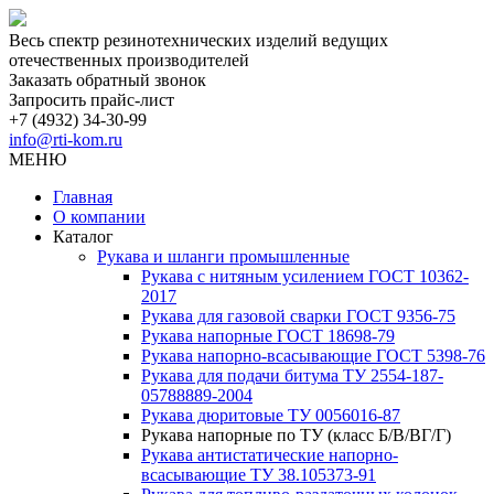
Весь спектр резинотехнических изделий ведущих
отечественных производителей
Заказать обратный звонок
Запросить прайс-лист
+7 (4932) 34-30-99
info@rti-kom.ru
МЕНЮ
Главная
О компании
Каталог
Рукава и шланги промышленные
Рукава с нитяным усилением ГОСТ 10362-
2017
Рукава для газовой сварки ГОСТ 9356-75
Рукава напорные ГОСТ 18698-79
Рукава нaпорно-всасывающие ГОСТ 5398-76
Рукава для подачи битума ТУ 2554-187-
05788889-2004
Рукава дюритовые ТУ 0056016-87
Рукава напорные по ТУ (класс Б/В/ВГ/Г)
Рукава антистатические напорно-
всасывающие ТУ 38.105373-91