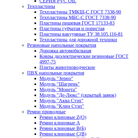
СЕРИЯ PVC OIL
Техпластины
Техпластины ТМКЩ-С ГОСТ 7338-90
Техпластины МБС-С ГОСТ 7338-90
Пластины пищевая ГОСТ 17133-83
Пластины губчатая и пористая
Пластины вакуумные ТУ 38.105.116-81
Техпластины для дорожной техники
Резиновые напольные покрытия
Дорожка автомобильная
Ковры диэлектрические резиновые ГОСТ
4997-75
Плиты животноводческие
ПВХ напольные покрытия
Модуль "Зерно"
Модуль "Шагрень"
Модуль "Монета"
Модуль "Де-Люкс" (скрытый замок)
Модуль "Аква Стэп"
Модуль "Клин Стэп"
Ремни приводные
Ремни клиновые Z(О)
Ремни клиновые А
Ремни клиновые В(Б)
Ремни клиновые С(В)