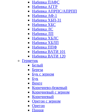
Набивка ПАФС
Набивка АГГР
Набивка АПРПС/АПРПП
Набивка АФ-1
Набивка ХБП-31
Набивка ХБС
Набивка ЛС
Набивка ЛП
Набивка ХБЛС
Набивка ХБЛП
Набивка ППФ
Набивка ВАТИ 101
Набивка ВАТИ 120
Герметик
Белый
Береза
Бук с зерном
Бук
Венге
Коричнево-бежевый
Коричневый с зерном
Коричневый
Орегон с зерном
Орегон
Пиния