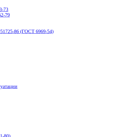
3-73
2-79
51725-86 (ГОСТ 6969-54)
луатации
1-80)