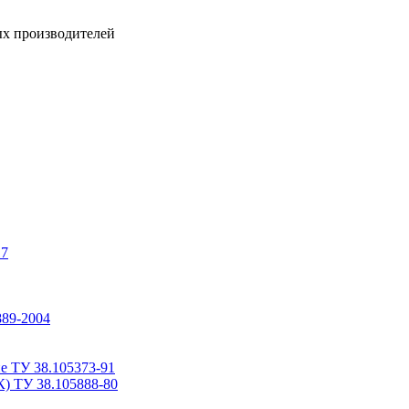
ых производителей
17
889-2004
е ТУ 38.105373-91
К) ТУ 38.105888-80