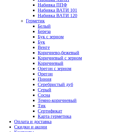
Набивка ППФ
Набивка ВАТИ 101
Набивка ВАТИ 120
Герметик
Белый
Береза
Бук с зерном
Бук
Венге
Коричнево-бежевый
Коричневый с зерном
Коричневый
Орегон с зерном
Орегон
Пиния
Серебристый дуб
Серый
Сосна
Темно-коричневый
Тик
Сертификат
Карта герметика
Оплата и доставка
Cкидки и акции