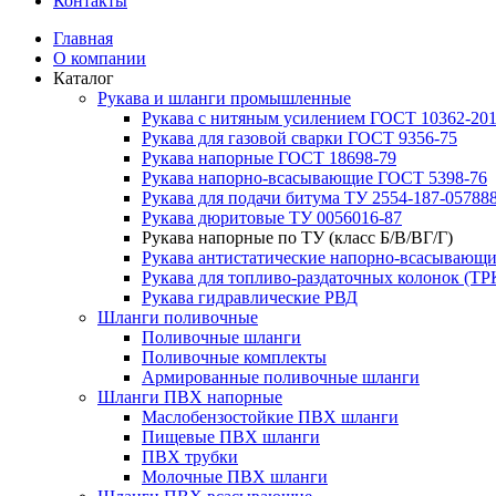
Контакты
Главная
О компании
Каталог
Рукава и шланги промышленные
Рукава с нитяным усилением ГОСТ 10362-20
Рукава для газовой сварки ГОСТ 9356-75
Рукава напорные ГОСТ 18698-79
Рукава нaпорно-всасывающие ГОСТ 5398-76
Рукава для подачи битума ТУ 2554-187-05788
Рукава дюритовые ТУ 0056016-87
Рукава напорные по ТУ (класс Б/В/ВГ/Г)
Рукава антистатические напорно-всасывающи
Рукава для топливо-раздаточных колонок (ТР
Рукава гидравлические РВД
Шланги поливочные
Поливочные шланги
Поливочные комплекты
Армированные поливочные шланги
Шланги ПВХ напорные
Маслобензостойкие ПВХ шланги
Пищевые ПВХ шланги
ПВХ трубки
Молочные ПВХ шланги