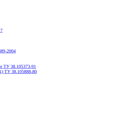
17
889-2004
е ТУ 38.105373-91
К) ТУ 38.105888-80