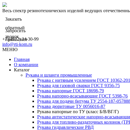
Весь спектр резинотехнических изделий ведущих отечественн
Заказать
обратный
Запросить
звонок
+7 (4932) 34-30-99
прайс-лист
info@rti-kom.ru
МЕНЮ
Главная
О компании
Каталог
Рукава и шланги промышленные
Рукава с нитяным усилением ГОСТ 10362-20
Рукава для газовой сварки ГОСТ 9356-75
Рукава напорные ГОСТ 18698-79
Рукава нaпорно-всасывающие ГОСТ 5398-76
Рукава для подачи битума ТУ 2554-187-05788
Рукава дюритовые ТУ 0056016-87
Рукава напорные по ТУ (класс Б/В/ВГ/Г)
Рукава антистатические напорно-всасывающи
Рукава для топливо-раздаточных колонок (ТР
Рукава гидравлические РВД