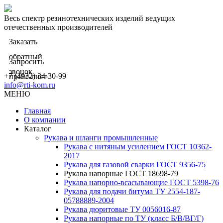
Весь спектр резинотехнических изделий ведущих
отечественных производителей
Заказать
обратный
Запросить
звонок
+7 (4932) 34-30-99
прайс-лист
info@rti-kom.ru
МЕНЮ
Главная
О компании
Каталог
Рукава и шланги промышленные
Рукава с нитяным усилением ГОСТ 10362-
2017
Рукава для газовой сварки ГОСТ 9356-75
Рукава напорные ГОСТ 18698-79
Рукава нaпорно-всасывающие ГОСТ 5398-76
Рукава для подачи битума ТУ 2554-187-
05788889-2004
Рукава дюритовые ТУ 0056016-87
Рукава напорные по ТУ (класс Б/В/ВГ/Г)