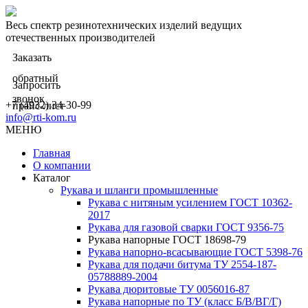
Весь спектр резинотехнических изделий ведущих
отечественных производителей
Заказать
обратный
Запросить
звонок
+7 (4932) 34-30-99
прайс-лист
info@rti-kom.ru
МЕНЮ
Главная
О компании
Каталог
Рукава и шланги промышленные
Рукава с нитяным усилением ГОСТ 10362-
2017
Рукава для газовой сварки ГОСТ 9356-75
Рукава напорные ГОСТ 18698-79
Рукава нaпорно-всасывающие ГОСТ 5398-76
Рукава для подачи битума ТУ 2554-187-
05788889-2004
Рукава дюритовые ТУ 0056016-87
Рукава напорные по ТУ (класс Б/В/ВГ/Г)