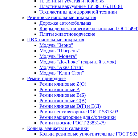
Пластины губчатая и пористая
Пластины вакуумные ТУ 38.105.116-81
Техпластины для дорожной техники
Резиновые напольные покрытия
Дорожка автомобильная
Ковры диэлектрические резиновые ГОСТ 499
Плиты животноводческие
ПВХ напольные покрытия
Модуль "Зерно"
Модуль "Шагрень"
Модуль "Монета"
Модуль "Де-Люкс" (скрытый замок)
Модуль "Аква Стэп"
Модуль "Клин Стэп"
Ремни приводные
Ремни клиновые Z(О)
Ремни клиновые А
Ремни клиновые В(Б)
Ремни клиновые С(В)
Ремни клиновые D(Г) и Е(Д)
Ремни вентиляторные ГОСТ 5813-93
Ремни вариаторные для с/х техники
Ремни плоские ГОСТ 23831-79
Кольца, манжеты и сальники
Кольца резиновые уплотнительные ГОСТ 983