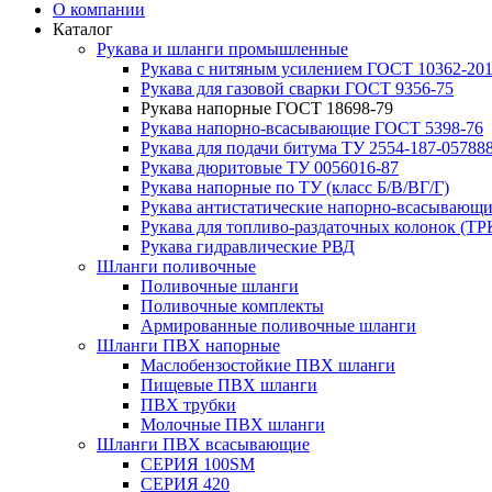
О компании
Каталог
Рукава и шланги промышленные
Рукава с нитяным усилением ГОСТ 10362-20
Рукава для газовой сварки ГОСТ 9356-75
Рукава напорные ГОСТ 18698-79
Рукава нaпорно-всасывающие ГОСТ 5398-76
Рукава для подачи битума ТУ 2554-187-05788
Рукава дюритовые ТУ 0056016-87
Рукава напорные по ТУ (класс Б/В/ВГ/Г)
Рукава антистатические напорно-всасывающи
Рукава для топливо-раздаточных колонок (ТР
Рукава гидравлические РВД
Шланги поливочные
Поливочные шланги
Поливочные комплекты
Армированные поливочные шланги
Шланги ПВХ напорные
Маслобензостойкие ПВХ шланги
Пищевые ПВХ шланги
ПВХ трубки
Молочные ПВХ шланги
Шланги ПВХ всасывающие
СЕРИЯ 100SM
СЕРИЯ 420