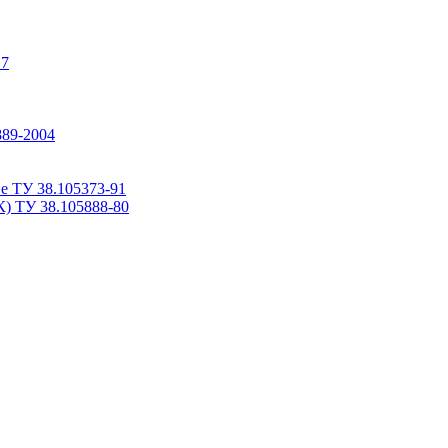
17
889-2004
е ТУ 38.105373-91
К) ТУ 38.105888-80