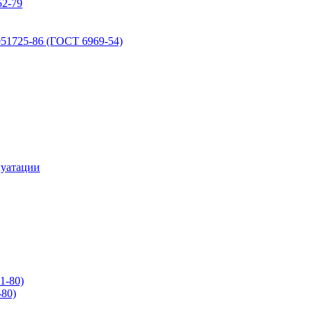
2-79
51725-86 (ГОСТ 6969-54)
луатации
1-80)
80)