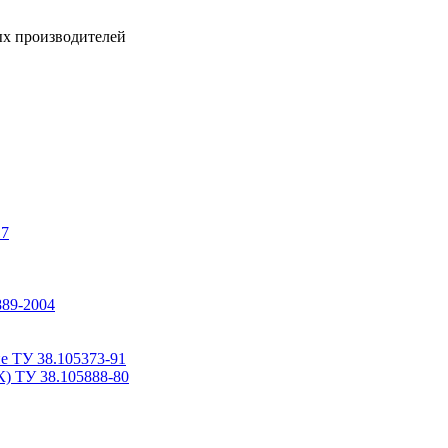
ых производителей
17
889-2004
е ТУ 38.105373-91
К) ТУ 38.105888-80