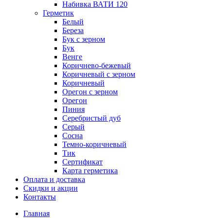
Набивка ВАТИ 120
Герметик
Белый
Береза
Бук с зерном
Бук
Венге
Коричнево-бежевый
Коричневый с зерном
Коричневый
Орегон с зерном
Орегон
Пиния
Серебристый дуб
Серый
Сосна
Темно-коричневый
Тик
Сертификат
Карта герметика
Оплата и доставка
Cкидки и акции
Контакты
Главная