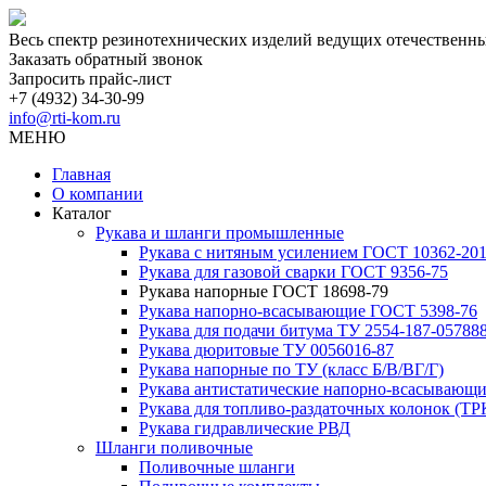
Весь спектр резинотехнических изделий ведущих отечественн
Заказать обратный звонок
Запросить прайс-лист
+7 (4932) 34-30-99
info@rti-kom.ru
МЕНЮ
Главная
О компании
Каталог
Рукава и шланги промышленные
Рукава с нитяным усилением ГОСТ 10362-20
Рукава для газовой сварки ГОСТ 9356-75
Рукава напорные ГОСТ 18698-79
Рукава нaпорно-всасывающие ГОСТ 5398-76
Рукава для подачи битума ТУ 2554-187-05788
Рукава дюритовые ТУ 0056016-87
Рукава напорные по ТУ (класс Б/В/ВГ/Г)
Рукава антистатические напорно-всасывающи
Рукава для топливо-раздаточных колонок (ТР
Рукава гидравлические РВД
Шланги поливочные
Поливочные шланги