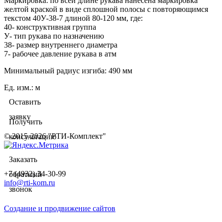
Маркировка: по всей длине рукава нанесена маркировка
желтой краской в виде сплошной полосы с повторяющимся
текстом 40У-38-7 длиной 80-120 мм, где:
40- конструктивная группа
У- тип рукава по назначению
38- размер внутреннего диаметра
7- рабочее давление рукава в атм
Минимальный радиус изгиба: 490 мм
Ед. изм.
:
м
Оставить
заявку
Получить
© 2015-2026 "РТИ-Комплект"
консультацию
Заказать
+7 (4932) 34-30-99
обратный
info@rti-kom.ru
звонок
Создание и продвижение сайтов