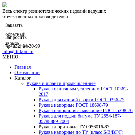
Весь спектр резинотехнических изделий ведущих
отечественных производителей
Заказать
обратный
Запросить
звонок
+7 (4932) 34-30-99
прайс-лист
info@rti-kom.ru
МЕНЮ
Главная
О компании
Каталог
Рукава и шланги промышленные
Рукава с нитяным усилением ГОСТ 10362-
2017
Рукава для газовой сварки ГОСТ 9356-75
Рукава напорные ГОСТ 18698-79
Рукава нaпорно-всасывающие ГОСТ 5398-76
Рукава для подачи битума ТУ 2554-187-
05788889-2004
Рукава дюритовые ТУ 0056016-87
Рукава напорные по ТУ (класс Б/В/ВГ/Г)