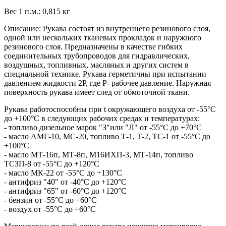
Вес 1 п.м.: 0,815 кг
Описание: Рукава состоят из внутреннего резинового слоя,
одной или нескольких тканевых прокладок и наружного
резинового слоя. Предназначены в качестве гибких
соединительных трубопроводов для гидравлических,
воздушных, топливных, масляных и других систем в
специальной технике. Рукава герметичны при испытании
давлением жидкости 2Р, где Р- рабочее давление. Наружная
поверхность рукава имеет след от обмоточной ткани.
Рукава работоспособны при t окружающего воздуха от -55°С
до +100°С в следующих рабочих средах и температурах:
- топливо дизельное марок "З"или "Л" от -55°С до +70°С
- масло АМГ-10, МС-20, топливо Т-1, Т-2, ТС-1 от -55°С до
+100°С
- масло МТ-16п, МТ-8п, М16ИХП-3, МТ-14п, топливо
ТСЗП-8 от -55°С до +120°С
- масло МК-22 от -55°С до +130°С
- антифриз "40" от -40°С до +120°С
- антифриз "65" от -60°С до +120°С
- бензин от -55°С до +60°С
- воздух от -55°С до +60°С