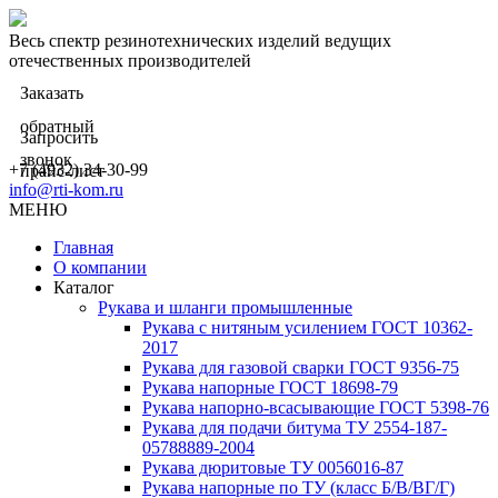
Весь спектр резинотехнических изделий ведущих
отечественных производителей
Заказать
обратный
Запросить
звонок
+7 (4932) 34-30-99
прайс-лист
info@rti-kom.ru
МЕНЮ
Главная
О компании
Каталог
Рукава и шланги промышленные
Рукава с нитяным усилением ГОСТ 10362-
2017
Рукава для газовой сварки ГОСТ 9356-75
Рукава напорные ГОСТ 18698-79
Рукава нaпорно-всасывающие ГОСТ 5398-76
Рукава для подачи битума ТУ 2554-187-
05788889-2004
Рукава дюритовые ТУ 0056016-87
Рукава напорные по ТУ (класс Б/В/ВГ/Г)