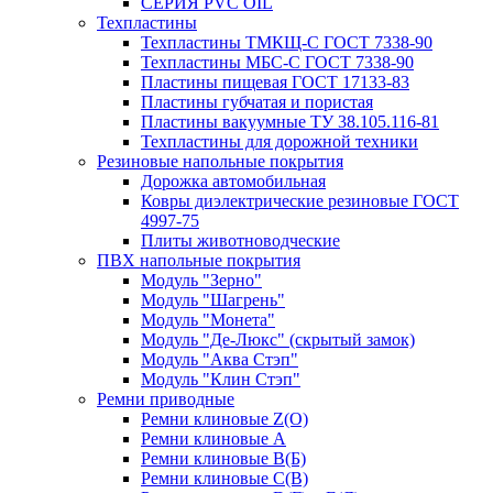
СЕРИЯ PVC OIL
Техпластины
Техпластины ТМКЩ-С ГОСТ 7338-90
Техпластины МБС-С ГОСТ 7338-90
Пластины пищевая ГОСТ 17133-83
Пластины губчатая и пористая
Пластины вакуумные ТУ 38.105.116-81
Техпластины для дорожной техники
Резиновые напольные покрытия
Дорожка автомобильная
Ковры диэлектрические резиновые ГОСТ
4997-75
Плиты животноводческие
ПВХ напольные покрытия
Модуль "Зерно"
Модуль "Шагрень"
Модуль "Монета"
Модуль "Де-Люкс" (скрытый замок)
Модуль "Аква Стэп"
Модуль "Клин Стэп"
Ремни приводные
Ремни клиновые Z(О)
Ремни клиновые А
Ремни клиновые В(Б)
Ремни клиновые С(В)