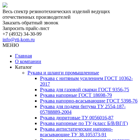
Весь спектр резинотехнических изделий ведущих
отечественных производителей
Заказать обратный звонок
Запросить прайс-лист
+7 (4932) 34-30-99
info@rti-kom.ru
МЕНЮ
Главная
О компании
Каталог
Рукава и шланги промышленные
Рукава с нитяным усилением ГОСТ 10362-
2017
Рукава для газовой сварки ГОСТ 9356-75
Рукава напорные ГОСТ 18698-79
Рукава нaпорно-всасывающие ГОСТ 5398-76
Рукава для подачи битума ТУ 2554-187-
05788889-2004
Рукава дюритовые ТУ 0056016-87
Рукава напорные по ТУ (класс Б/В/ВГ/Г)
Рукава антистатические напорно-
всасывающие ТУ 38.105373-91