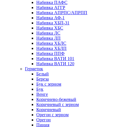
Набивка ПАФС
Набивка АГГР
Набивка АПРПС/АПРПП
Набивка АФ-1
Набивка ХБП-31
Набивка ХБС
Набивка ЛС
Набивка ЛП
Набивка ХБЛС
Набивка ХБЛП
Набивка ППФ
Набивка ВАТИ 101
Набивка ВАТИ 120
Герметик
Белый
Береза
Бук с зерном
Бук
Венге
Коричнево-бежевый
Коричневый с зерном
Коричневый
Орегон с зерном
Орегон
Пиния